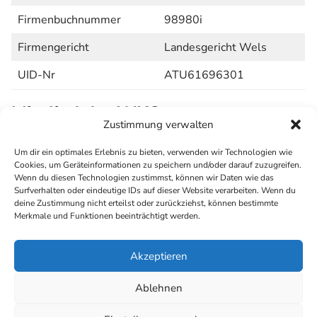
Firmenbuchnummer
98980i
Firmengericht
Landesgericht Wels
UID-Nr
ATU61696301
Mitglied der WKO
Zustimmung verwalten
Stern & Hafferl
Um dir ein optimales Erlebnis zu bieten, verwenden wir Technologien wie
Verkehrsgesellschaft
WKO-Eintrag
Cookies, um Geräteinformationen zu speichern und/oder darauf zuzugreifen.
m.b.H.
Wenn du diesen Technologien zustimmst, können wir Daten wie das
Surfverhalten oder eindeutige IDs auf dieser Website verarbeiten. Wenn du
Lokalbahn Lambach –
deine Zustimmung nicht erteilst oder zurückziehst, können bestimmte
WKO-Eintrag
Merkmale und Funktionen beeinträchtigt werden.
Vorchdorf-Egg. AG
Akzeptieren
Copyright © 2026 Stern & Hafferl Verkehrsgesellschaft
Ablehnen
m.b.H.